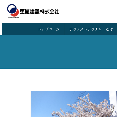
コ
ナ
ン
ビ
テ
ゲ
ン
ー
ツ
シ
トップページ
テクノストラクチャーとは
へ
ョ
ス
ン
キ
に
ッ
移
プ
動