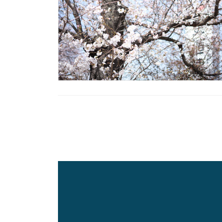
投
稿
の
ペ