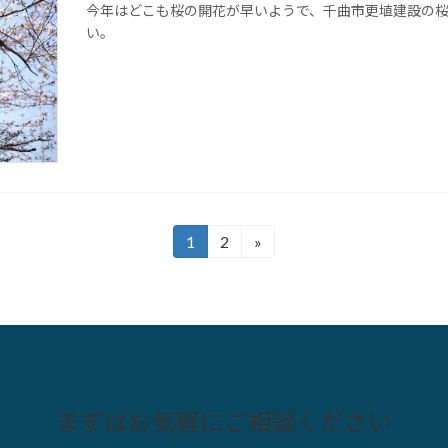
今年はどこも桜の開花が早いようで、千曲市更埴建設の
い。
1
2
»
固
固
定
定
ペ
ペ
ー
ー
ジ
ジ
まずはお気軽にご相談ください