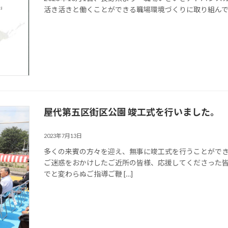
活き活きと働くことができる職場環境づくりに取り組ん
屋代第五区街区公園 竣工式を行いました。
2023年7月13日
多くの来賓の方々を迎え、無事に竣工式を行うことがで
ご迷惑をおかけしたご近所の皆様、応援してくださった皆
でと変わらぬご指導ご鞭 […]