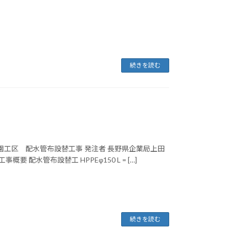
続きを読む
園工区 配水管布設替工事 発注者 長野県企業局上田
概要 配水管布設替工 HPPEφ150 L = […]
続きを読む