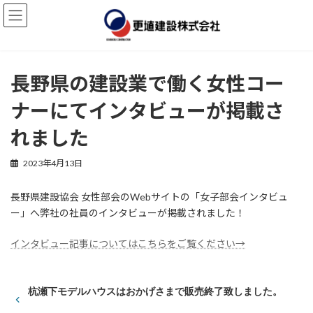
コ
ナ
ン
ビ
テ
ゲ
ン
ー
ツ
シ
へ
ョ
長野県の建設業で働く女性コー
ス
ン
キ
に
ナーにてインタビューが掲載さ
ッ
移
れました
プ
動
2023年4月13日
長野県建設協会 女性部会のWebサイトの「女子部会インタビュ
ー」へ弊社の社員のインタビューが掲載されました！
インタビュー記事についてはこちらをご覧ください→
杭瀬下モデルハウスはおかげさまで販売終了致しました。