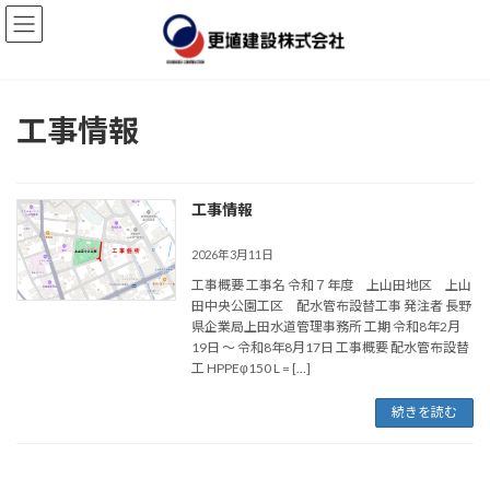
コ
ナ
ン
ビ
テ
ゲ
ン
ー
ツ
シ
へ
ョ
工事情報
ス
ン
キ
に
ッ
移
プ
動
工事情報
2026年3月11日
工事概要 工事名 令和７年度 上山田地区 上山
田中央公園工区 配水管布設替工事 発注者 長野
県企業局上田水道管理事務所 工期 令和8年2月
19日 ～ 令和8年8月17日 工事概要 配水管布設替
工 HPPEφ150 L = […]
続きを読む